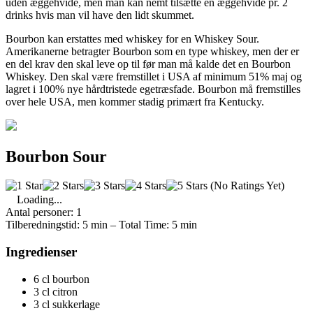
uden æggehvide, men man kan nemt tilsætte én æggehvide pr. 2
drinks hvis man vil have den lidt skummet.
Bourbon kan erstattes med whiskey for en Whiskey Sour.
Amerikanerne betragter Bourbon som en type whiskey, men der er
en del krav den skal leve op til før man må kalde det en Bourbon
Whiskey. Den skal være fremstillet i USA af minimum 51% maj og
lagret i 100% nye hårdtristede egetræsfade. Bourbon må fremstilles
over hele USA, men kommer stadig primært fra Kentucky.
Bourbon Sour
(No Ratings Yet)
Loading...
Antal personer: 1
Tilberedningstid: 5 min
–
Total Time: 5 min
Ingredienser
6 cl bourbon
3 cl citron
3 cl sukkerlage